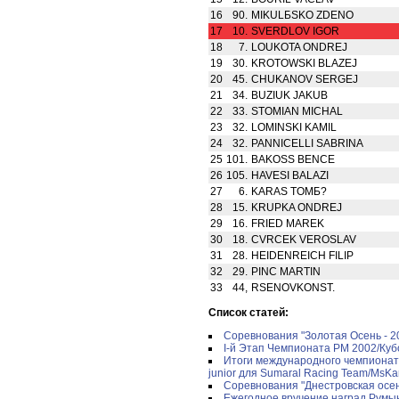
16
90.
MIKULБSKO ZDENO
17
10.
SVERDLOV IGOR
18
7.
LOUKOTA ONDREJ
19
30.
KROTOWSKI BLAZEJ
20
45.
CHUKANOV SERGEJ
21
34.
BUZIUK JAKUB
22
33.
STOMIAN MICHAL
23
32.
LOMINSKI KAMIL
24
32.
PANNICELLI SABRINA
25
101.
BAKOSS BENCE
26
105.
HAVESI BALAZI
27
6.
KARAS TOMБ?
28
15.
KRUPKA ONDREJ
29
16.
FRIED MAREK
30
18.
CVRCEK VEROSLAV
31
28.
HEIDENREICH FILIP
32
29.
PINC MARTIN
33
44,
RSENOVKONST.
Список статей:
Соревнования "Золотая Осень - 200
I-й Этап Чемпионата РМ 2002/Кубо
Итоги международного чемпионата Ч
junior для Sumaral Racing Team/MsKar
Соревнования "Днестровская осень
Ежегодное вручение наград Рум