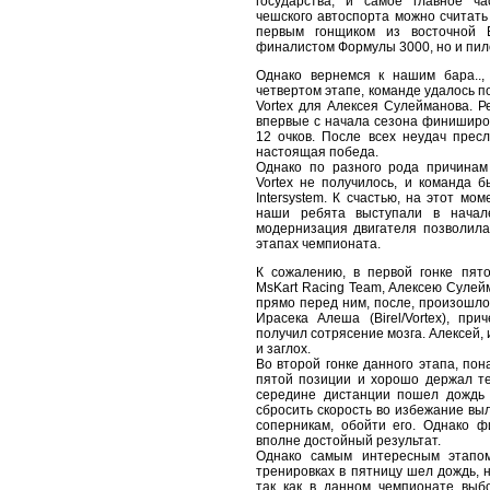
государства, и самое главное ч
чешского автоспорта можно считать
первым гонщиком из восточной 
финалистом Формулы 3000, но и пило
Однако вернемся к нашим бара..,
четвертом этапе, команде удалось п
Vortex для Алексея Сулейманова. Ре
впервые с начала сезона финиширова
12 очков. После всех неудач прес
настоящая победа.
Однако по разного рода причинам
Vortex не получилось, и команда б
Intersystem. К счастью, на этот мо
наши ребята выступали в начал
модернизация двигателя позволила
этапах чемпионата.
К сожалению, в первой гонке пят
MsKart Racing Team, Алексею Сулейм
прямо перед ним, после, произошло 
Ирасека Алеша (Birel/Vortex), пр
получил сотрясение мозга. Алексей,
и заглох.
Во второй гонке данного этапа, пон
пятой позиции и хорошо держал т
середине дистанции пошел дождь 
сбросить скорость во избежание выл
соперникам, обойти его. Однако 
вполне достойный результат.
Однако самым интересным этапом
тренировках в пятницу шел дождь, н
так как в данном чемпионате выб