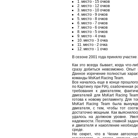
1. место - 15 очков
2. место - 12 очков
3. место - 10 очков
4. место - 9 очков
5. место - 8 очков
6. место - 7 очков
7. место - 6 очков
8. место - 5 очков
9. место - 4 очка
10. место - 3 очка
11. место - 2 очка
12. место - 1 очко
В сезоне 2001 года приняло участие
Как это всегда бывает, когда что-л
сразу добиться невозможно. Опыт 
Данное изречение полностью харак
команды MsKart Racing Team.
Все началось еще в конце прошлого 
по Картингу при FIA), озабоченная 
требования к двигателям, фактич
двигателей для MsKart Racing Team
готова к новому регламенту. Для то
MsKart Racing Team была вынужд
двигателя, с тем, чтобы тот соот
достаточно мощным. Как выяснилось 
удалось на должном уровне. Увел
надежности. Поэтому, главной зада
и двигателя и накопление необходи
среде.
Не секрет, что в Чехии автоспор