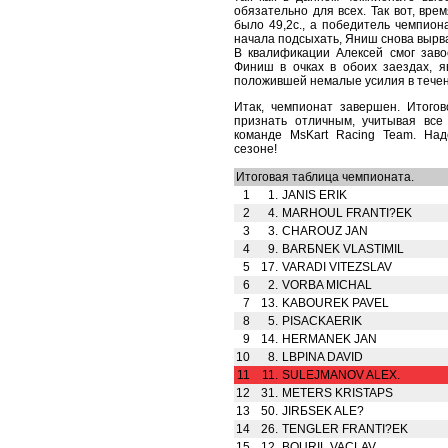
обязательно для всех. Так вот, вр
было 49,2с., а победитель чемпиона
начала подсыхать, Яниш снова вырв
В квалификации Алексей смог заво
Финиш в очках в обоих заездах, я
положившей немалые усилия в течени
Итак, чемпионат завершен. Итого
признать отличным, учитывая все
команде MsKart Racing Team. На
сезоне!
Итоговая таблица чемпионата.
1
1.
JANIS ERIK
2
4.
MARHOUL FRANTI?EK
3
3.
CHAROUZ JAN
4
9.
BARБNEK VLASTIMIL
5
17.
VARADI VITEZSLAV
6
2.
VORBA MICHAL
7
13.
KABOUREK PAVEL
8
5.
PISACKAERIK
9
14.
HERMANEK JAN
10
8.
LBPINA DAVID
11
11.
SULEJMANOV ALEX.
12
31.
METERS KRISTAPS
13
50.
JIRБSEK ALE?
14
26.
TENGLER FRANTI?EK
15
12.
BOURIL VACLAV