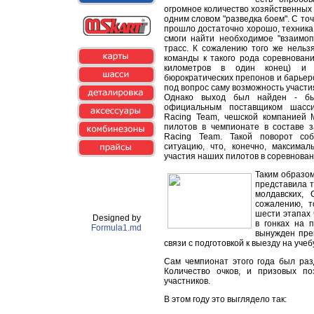
огромное количество хозяйственных 
одним словом "разведка боем". С точ
прошло достаточно хорошо, техника 
смоги найти необходимое "взаимо
трасс. К сожалению того же нельз
команды к такого рода соревнован
километров в один конец) и с
бюрократических препонов и барьеро
под вопрос саму возможность участи
Однако выход был найден - бы
официальным поставщиком шасс
Racing Team, чешской компанией M
пилотов в чемпионате в составе з
Racing Team. Такой поворот соб
ситуацию, что, конечно, максимал
участия наших пилотов в соревнован
Таким образом
представила т
молдавских,
сожалению, т
шести этапах 
Designed by
в гонках на 
Formula1.md
вынужден прек
связи с подготовкой к выезду на уче
Сам чемпионат этого года был раз
Количество очков, и призовых п
участников.
В этом году это выглядело так: