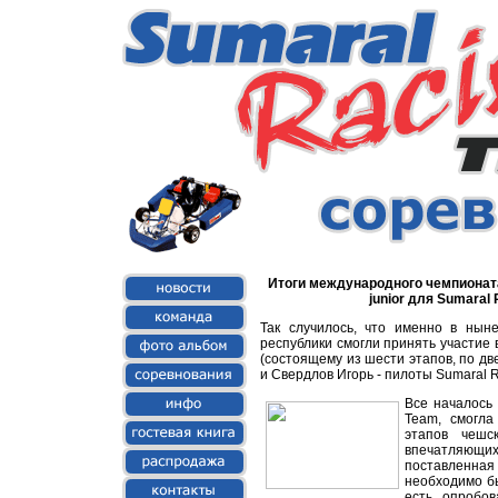
Итоги международного чемпионата Ч
junior для Sumaral
Так случилось, что именно в нын
республики смогли принять участие 
(состоящему из шести этапов, по дв
и Свердлов Игорь - пилоты Sumaral 
Все началось 
Team, смогла
этапов чешс
впечатляющих
поставленна
необходимо бы
есть опробов